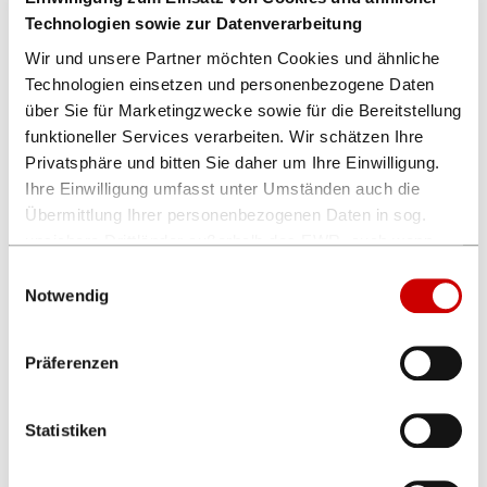
Technologien sowie zur Datenverarbeitung
Wir und unsere Partner möchten Cookies und ähnliche
Technologien einsetzen und personenbezogene Daten
über Sie für Marketingzwecke sowie für die Bereitstellung
funktioneller Services verarbeiten. Wir schätzen Ihre
Privatsphäre und bitten Sie daher um Ihre Einwilligung.
Ihre Einwilligung umfasst unter Umständen auch die
Übermittlung Ihrer personenbezogenen Daten in sog.
FRÜH’s Brauhaus-Quiz 01.10.2026
unsichere Drittländer außerhalb des EWR, auch wenn
insoweit kein mit dem EU-Recht vergleichbares
Einwilligungsauswahl
5,00 €*
Datenschutzniveau gewährleistet ist. Es besteht u.a. das
Notwendig
Risiko, dass dortige Behörden auf die verarbeiteten
Daten zugreifen können und die Betroffenenrechte
Präferenzen
eingeschränkt oder ausgeschlossen sind.
Die aktuellen Einstellungen können Sie unten einsehen.
Statistiken
Ihre Einwilligung erteilen Sie mit Klick auf „Alle zulassen“,
mit Klick auf „Ablehnen“ lehnen Sie die Erteilung ab. Eine