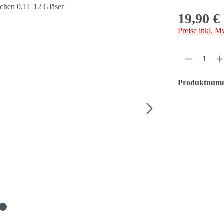
19,90 €
Regulärer Prei
Preise inkl. M
Produkt A
Produktnum